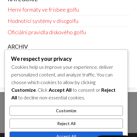
Herní formáty ve frisbee golfu
Hodnotící systémy v discgolfu
Oficiální pravidla diskového golfu
ARCHIV
February 2026
We respect your privacy
Cookies help us improve your experience, deliver
January 2026
personalized content, and analyze traffic. You can
choose which cookies to allow by clicking
Customize
. Click
Accept All
to consent or
Reject
All
to decline non-essential cookies.
HLEDAT
Customize
Search
for:
Reject All
Accept All