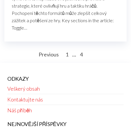
strategie, které ovlivňují hru a taktiku hráčů.
Pochopení těchto formátů může zlepšit celkový
zážitek a potěšení ze hry. Key sections in the article:
Toggle…
Posts
Previous
1
…
4
5
pagination
ODKAZY
Veškerý obsah
Kontaktujte nás
Náš příběh
NEJNOVĚJŠÍ PŘÍSPĚVKY