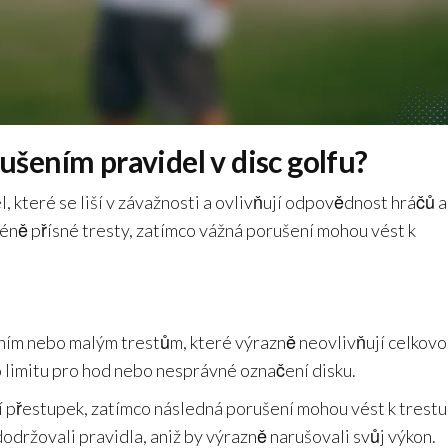
rušením pravidel v disc golfu?
l, které se liší v závažnosti a ovlivňují odpovědnost hráčů a
éně přísné tresty, zatímco vážná porušení mohou vést k
áním nebo malým trestům, které výrazně neovlivňují celkov
 limitu pro hod nebo nesprávné označení disku.
 přestupek, zatímco následná porušení mohou vést k trestu
držovali pravidla, aniž by výrazně narušovali svůj výkon.