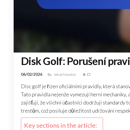
Disk Golf: Porušení prav
06/02/2026
By
Jakub Novotný
0
Disc golf je řízen oficiálními pravidly, která stan
Tato pravidla nejenže vymezují herní mechaniky, 
zajišťují, že všichni účastníci dodržují standardy
trestům, což posiluje důležitost udržování respekt
Key sections in the article: