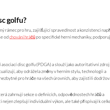
sc golfu?
ný rámec pro hru, zajišťující spravedlnost a konzistenci např
vše od
chování hráčů
po specifické herní mechaniky, podporuj
 asociací disc golfu (PDGA) a slouží jako autoritativní zdroj
ualizují, aby odrážela změny v herním stylu, technologii a
ezbytné pro hráče na všech úrovních, aby zajistili dodržov
která zahrnují sekce o definicích, odpovědnostech hráčů a
 nejen zlepšují individuální výkon, ale také přispívají k cel