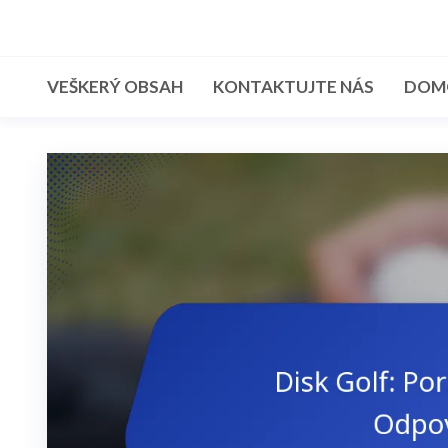
Skip
to
the
VEŠKERÝ OBSAH
KONTAKTUJTE NÁS
DOM
content