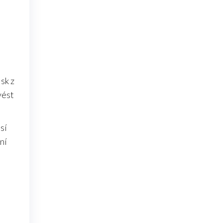
sk z
vést
sí
ní
a