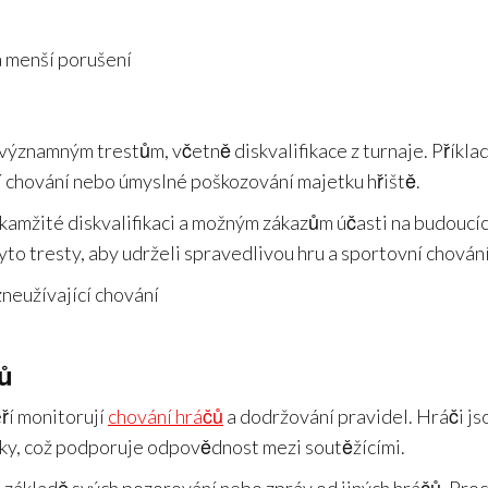
 menší porušení
významným trestům, včetně diskvalifikace z turnaje. Příkla
í chování nebo úmyslné poškozování majetku hřiště.
kamžité diskvalifikaci a možným zákazům účasti na budoucí
to tresty, aby udrželi spravedlivou hru a sportovní chování
neužívající chování
jů
ří monitorují
chování hráčů
a dodržování pravidel. Hráči js
ědky, což podporuje odpovědnost mezi soutěžícími.
 základě svých pozorování nebo zpráv od jiných hráčů. Pro