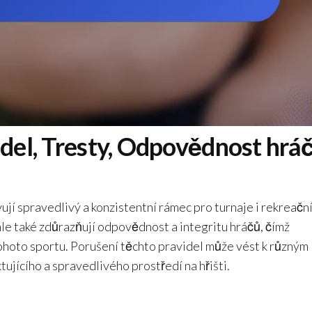
idel, Tresty, Odpovědnost hrá
ovují spravedlivý a konzistentní rámec pro turnaje i rekreační
ale také zdůrazňují odpovědnost a integritu hráčů, čímž
 tohoto sportu. Porušení těchto pravidel může vést k různým
ujícího a spravedlivého prostředí na hřišti.