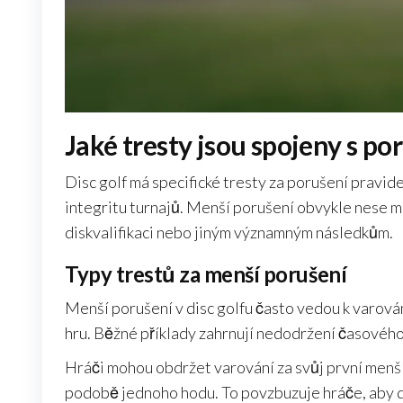
Jaké tresty jsou spojeny s po
Disc golf má specifické tresty za porušení pravide
integritu turnajů. Menší porušení obvykle nese m
diskvalifikaci nebo jiným významným následkům.
Typy trestů za menší porušení
Menší porušení v disc golfu často vedou k varov
hru. Běžné příklady zahrnují nedodržení časového
Hráči mohou obdržet varování za svůj první menší
podobě jednoho hodu. To povzbuzuje hráče, aby do