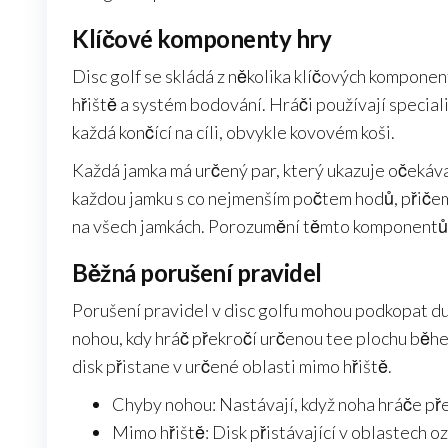
Klíčové komponenty hry
Disc golf se skládá z několika klíčových komponentů
hřiště a systém bodování. Hráči používají speciali
každá končící na cíli, obvykle kovovém koši.
Každá jamka má určený par, který ukazuje očekáva
každou jamku s co nejmenším počtem hodů, přičem
na všech jamkách. Porozumění těmto komponentům j
Běžná porušení pravidel
Porušení pravidel v disc golfu mohou podkopat du
nohou, kdy hráč překročí určenou tee plochu běhe
disk přistane v určené oblasti mimo hřiště.
Chyby nohou: Nastávají, když noha hráče př
Mimo hřiště: Disk přistávající v oblastech o