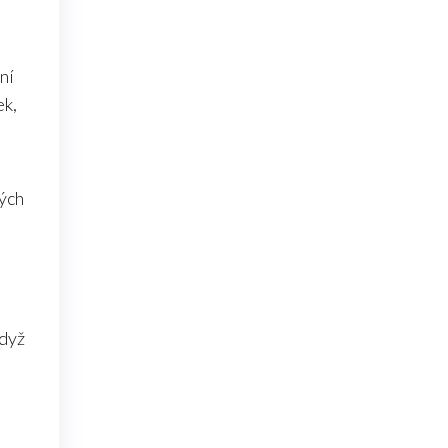
ní
ek,
ých
když