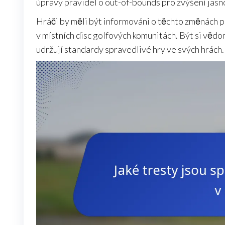
úpravy pravidel o out-of-bounds pro zvýšení jasno
Hráči by měli být informováni o těchto změnách
v místních disc golfových komunitách. Být si vědom 
udržují standardy spravedlivé hry ve svých hrách.