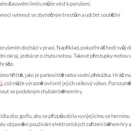
ném časovém limitu může vést k porušení.
moci vyhnout se zbytečným trestům a udržet soutěžní
orušením dochází v praxi. Například, pokud hráč hodí svůj di
ední okraj, jedná se o chybu nohou. Takové přestupky mohou 
 hráče.
mimo hřiště, jako je parkoviště nebo vodní překážka. Hráč mu
ti
, což může výrazně ovlivnit jejich celkový výkon. Porozumě
nout se podobným chybám během hry.
la disc golfu, aby se přizpůsobila vyvíjejícímu se hernímu
aly objasnění používání elektronických zařízení během hry 