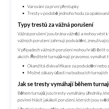
Varování za první přestupky
Tresty v podobě jednoho hodu za opakovaná
Typy trestů za vážná porušení
Vážná porušení jsou brána vážněji a mohou vést k 
vážných porušení zahrnují podvádění, zneužívajíc
V případech vážných porušení mohou hráči čelit o
akcích. Ředitelé turnajů mají pravomoc vymáhat ty
Okamžitá diskvalifikace za podvádění nebo z
Možné zákazy účasti na budoucích turnajích
Jak se tresty vymáhají během turna
Během turnajů jsou tresty vymáhány úředníky, kte
povinni hlásit jakákoli porušení, kterých jsou sv
Úředníci mohou udělovat varování nebo tresty na