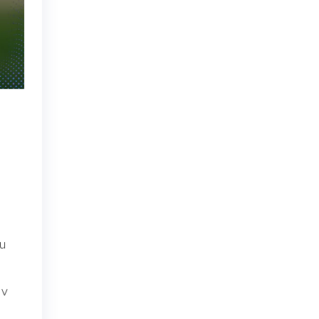
ou
 v