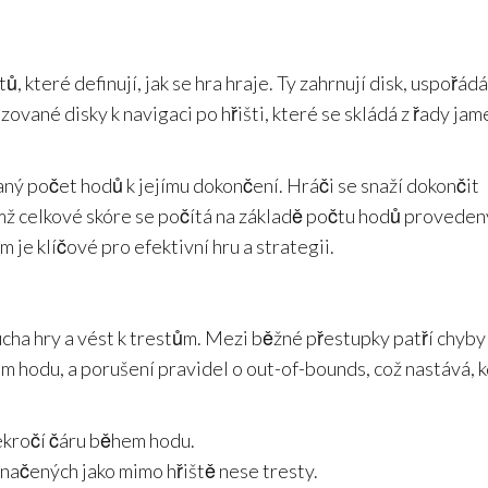
, které definují, jak se hra hraje. Ty zahrnují disk, uspořádá
zované disky k navigaci po hřišti, které se skládá z řady jam
ný počet hodů k jejímu dokončení. Hráči se snaží dokončit
ž celkové skóre se počítá na základě počtu hodů proveden
e klíčové pro efektivní hru a strategii.
cha hry a vést k trestům. Mezi běžné přestupky patří chyby
m hodu, a porušení pravidel o out-of-bounds, což nastává, 
ekročí čáru během hodu.
značených jako mimo hřiště nese tresty.