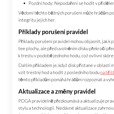
Pozdní hody: Nepodaření se hodit v přiděle
Vědomí těchto běžných porušení může hráčům po
integritu jejich her.
Příklady porušení pravidel
Příklady porušení pravidel mohou objasnit, jak k p
tee plochy, ale před uvolněním disku překročí př
k trestu v podobě jednoho hodu, což ovlivní skóre
Dalším příkladem je, když disk přistane v oblasti 
vzít trestný hod a hodit z posledního bodu
na hřiš
těmto příkladům pomáhá hráčům rozpoznat a vyh
Aktualizace a změny pravidel
PDGA pravidelně přezkoumává a aktualizuje pravid
stylu a technologii. Nedávné aktualizace zahrnov