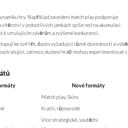
namiku hry. Například zavedení match play podporuje
a vítězství v jednotlivých jamkách spíše než na akumulaci
t k vzrušujícím závěrům a zvýšené konkurenci.
stupují ke své hře, často vyžadující různé dovednosti a výbě
zastrašující, zatímco zkušení hráči mohou experimentovat s
mátů
formáty
Nové formáty
Match play, Skins
né
Kratší, různorodé
Více strategické, soutěžní