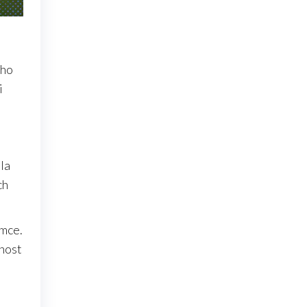
ého
i
la
ch
ámce.
lnost