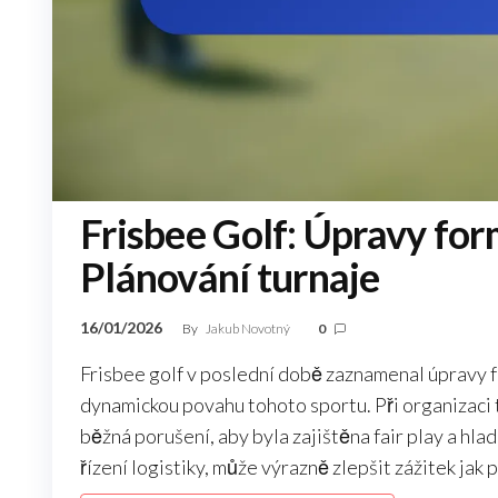
Frisbee Golf: Úpravy for
Plánování turnaje
16/01/2026
By
Jakub Novotný
0
Frisbee golf v poslední době zaznamenal úpravy fo
dynamickou povahu tohoto sportu. Při organizaci t
běžná porušení, aby byla zajištěna fair play a hl
řízení logistiky, může výrazně zlepšit zážitek jak 