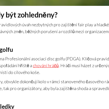
ly být zohledněny?
pravidlových úvah nezbytných pro zajištění fair play a hladk
dávných změn, běžných porušení a rozdílů mezi organizacem
 golfu
ena Profesionální asociací disc golfu (PDGA). Klíčová pravid
uspořádání hřiště a
chování hráčů
. Hráči musí házet z určený
místí do cílového koše.
hry, obvykle dokončují kolo v rámci stanoveného časového r
e, tak pro organizátory, aby byla zajištěna shoda a spraved
sledky