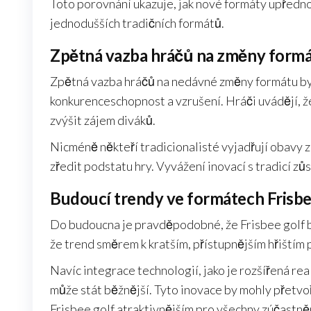
Toto porovnání ukazuje, jak nové formáty upřednos
jednodušších tradičních formátů.
Zpětná vazba hráčů na změny form
Zpětná vazba hráčů na nedávné změny formátu byl
konkurenceschopnost a vzrušení. Hráči uvádějí, že
zvýšit zájem diváků.
Nicméně někteří tradicionalisté vyjadřují obavy z
zředit podstatu hry. Vyvážení inovací s tradicí z
Budoucí trendy ve formátech Frisbe
Do budoucna je pravděpodobné, že Frisbee golf bu
že trend směrem k kratším, přístupnějším hřištím p
Navíc integrace technologií, jako je rozšířená real
může stát běžnější. Tyto inovace by mohly přetvoř
Frisbee golf atraktivnějším pro všechny zúčastně