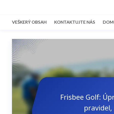
Skip
to
the
VEŠKERÝ OBSAH
KONTAKTUJTE NÁS
DOM
content