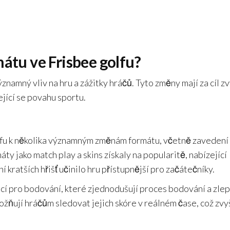
mátu ve Frisbee golfu?
znamný vliv na hru a zážitky hráčů. Tyto změny mají za cíl zv
jící se povahu sportu.
olfu k několika významným změnám formátu, včetně zavedení
y jako match play a skins získaly na popularitě, nabízející
 kratších hřišť učinilo hru přístupnější pro začátečníky.
ací pro bodování, které zjednodušují proces bodování a zlep
žňují hráčům sledovat jejich skóre v reálném čase, což zvy