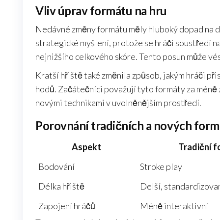
Vliv úprav formátu na hru
Nedávné změny formátu měly hluboký dopad na dy
strategické myšlení, protože se hráči soustředí n
nejnižšího celkového skóre. Tento posun může vés
Kratší hřiště také změnila způsob, jakým hráči při
hodů. Začátečníci považují tyto formáty za méně 
novými technikami v uvolněnějším prostředí.
Porovnání tradičních a nových for
Aspekt
Tradiční 
Bodování
Stroke play
Délka hřiště
Delší, standardizova
Zapojení hráčů
Méně interaktivní