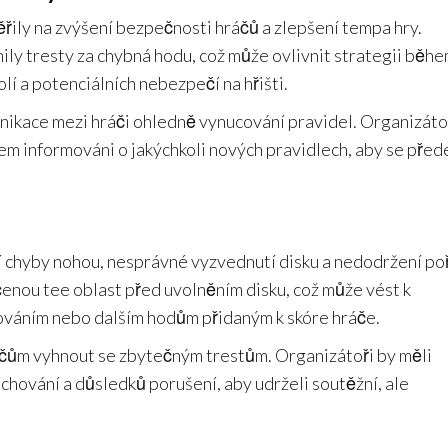
řily na zvýšení bezpečnosti hráčů a zlepšení tempa hry.
ily tresty za chybná hodu, což může ovlivnit strategii běh
lí a potenciálních nebezpečí na hřišti.
nikace mezi hráči ohledně vynucování pravidel. Organizáto
najem informováni o jakýchkoli nových pravidlech, aby se před
í chyby nohou, nesprávné vyzvednutí disku a nedodržení po
čenou tee oblast před uvolněním disku, což může vést k
ováním nebo dalším hodům přidaným k skóre hráče.
ům vyhnout se zbytečným trestům. Organizátoři by měli
chování a důsledků porušení, aby udrželi soutěžní, ale