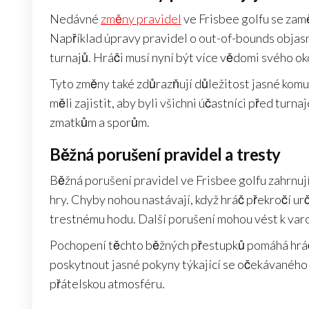
Nedávné
změny pravidel
ve Frisbee golfu se zamě
Například úpravy pravidel o out-of-bounds objasn
turnajů. Hráči musí nyní být více vědomi svého oko
Tyto změny také zdůrazňují důležitost jasné komu
měli zajistit, aby byli všichni účastníci před tur
zmatkům a sporům.
Běžná porušení pravidel a tresty
Běžná porušení pravidel ve Frisbee golfu zahrnuj
hry. Chyby nohou nastávají, když hráč překročí ur
trestnému hodu. Další porušení mohou vést k var
Pochopení těchto běžných přestupků pomáhá hráč
poskytnout jasné pokyny týkající se očekávaného 
přátelskou atmosféru.