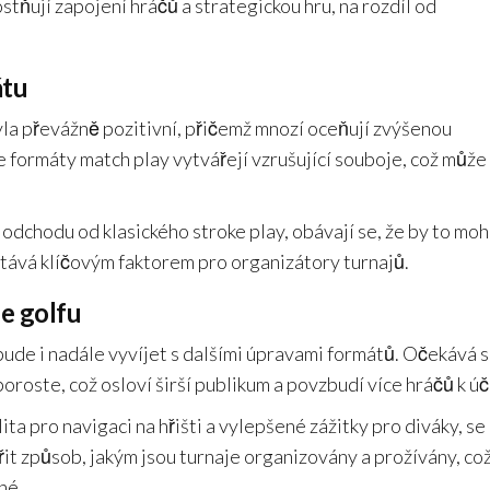
tňují zapojení hráčů a strategickou hru, na rozdíl od
átu
a převážně pozitivní, přičemž mnozí oceňují zvýšenou
 formáty match play vytvářejí vzrušující souboje, což může
 odchodu od klasického stroke play, obávají se, že by to moh
ůstává klíčovým faktorem pro organizátory turnajů.
e golfu
de i nadále vyvíjet s dalšími úpravami formátů. Očekává s
oroste, což osloví širší publikum a povzbudí více hráčů k úč
ita pro navigaci na hřišti a vylepšené zážitky pro diváky, se
it způsob, jakým jsou turnaje organizovány a prožívány, což
né.