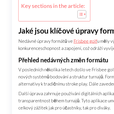
Key sections in the article:
Jaké jsou klíčové úpravy for
Nedávné úpravy formátů ve
Frisbee golf
u měly vý
konkurenceschopnost a zapojení, což odráží vyvíje
Přehled nedávných změn formátu
V posledních několika letech došlo ve Frisbee g
nových systémů bodování a struktur turnajů. Formát
alternativy k tradičnímu stroke play. Dále zavedení
Další úprava zahrnuje používání digitálních aplik
transparentnost během turnajů. Tyto aplikace umo
celkový zážitek jak pro účastníky, tak pro diváky.